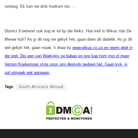
verlang. Ek kan nie dink hoekom nie …
District 9 behoort ook nog te rol by die flieks. Hoe kief is Wikus Van De
Merwe huh? As jy dit nog nie gekyk het, gaan doen dit dadelik. As jy dit
wel gekyk het, gaan maak ‘n draai by
www.wikus.co.za
en neem deel in
die pret. Dis een van Watkykjy se babas en ons kap hom min of meer
Vernon Koekemoer style soos ons destyds gedoen het. Gaan kyk, jy
sal uitmaak wat aangaan.
Tags:
South Africans Abroad