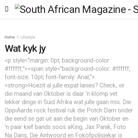
Home
Lifestyle
Wat kyk jy
<p style="margin: 0pt; background-color:
#ffffff;"><span style="background-color: #ffffff;
font-size: 10pt; font-family: Arial;">
<strong>Hoezit al julle expat lanies? Check, vir
die maand van Oktober is daar 'n klomp vet
lekker dinge in Suid Afrika wat julle gaan mis. Die
OppiAarde rock festival ruk die Potch Dam onder
die eend se gat uit aan die begin van Oktober en
'n paar kief bands soos aKing, Jax Panik, Foto
Na Dans, Die Antwoord en Fokofpolisiekar is