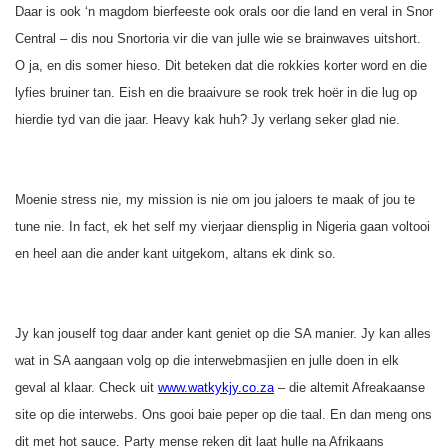
Daar is ook ‘n magdom bierfeeste ook orals oor die land en veral in Snor
Central – dis nou Snortoria vir die van julle wie se brainwaves uitshort.
O ja, en dis somer hieso. Dit beteken dat die rokkies korter word en die
lyfies bruiner tan. Eish en die braaivure se rook trek hoër in die lug op
hierdie tyd van die jaar. Heavy kak huh? Jy verlang seker glad nie.
Moenie stress nie, my mission is nie om jou jaloers te maak of jou te
tune nie. In fact, ek het self my vierjaar diensplig in Nigeria gaan voltooi
en heel aan die ander kant uitgekom, altans ek dink so.
Jy kan jouself tog daar ander kant geniet op die SA manier. Jy kan alles
wat in SA aangaan volg op die interwebmasjien en julle doen in elk
geval al klaar. Check uit
www.watkykjy.co.za
– die altemit Afreakaanse
site op die interwebs. Ons gooi baie peper op die taal. En dan meng ons
dit met hot sauce. Party mense reken dit laat hulle na Afrikaans